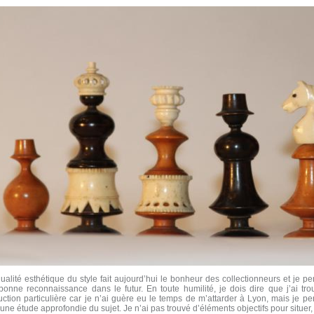
alité esthétique du style fait aujourd’hui le bonheur des collectionneurs et je p
bonne reconnaissance dans le futur. En toute humilité, je dois dire que j’ai tro
ction particulière car je n’ai guère eu le temps de m’attarder à Lyon, mais je pen
une étude approfondie du sujet. Je n’ai pas trouvé d’éléments objectifs pour situer, 