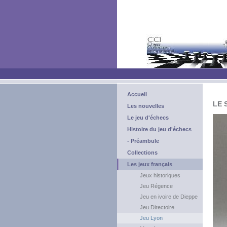
Accueil
LE 
Les nouvelles
Le jeu d'échecs
Histoire du jeu d'échecs
- Préambule
Collections
Les jeux français
Jeux historiques
Jeu Régence
Jeu en ivoire de Dieppe
Jeu Directoire
Jeu Lyon