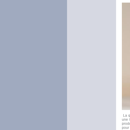
La qu
une 
produ
pour 