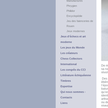
Manufactures
Phrygien
Philidor
Encyclopédie
Jeu des faienceries de
Rouen
Jeux modernes
Jeux d'échecs et art
moderne
Les jeux du Monde
Les créateurs
Chess Collectors
International
De mê
sa na
Les congrès du CCI
révol
Littérature échiquéenne
Des t
Timbres
ébéni
l’épo
Expertise
balus
Qui nous sommes -
qu’es
ident
Contacts
artis
ou de
Liens
nivea