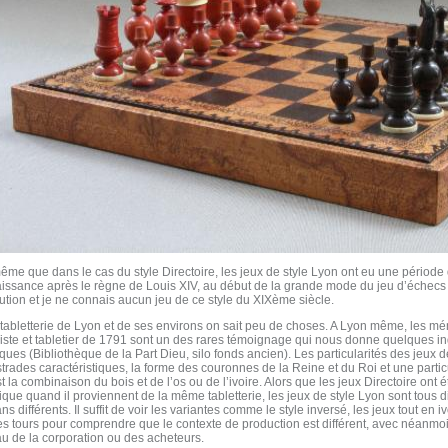
me que dans le cas du style Directoire, les jeux de style Lyon ont eu une période 
issance après le règne de Louis XIV, au début de la grande mode du jeu d’échecs e
ution et je ne connais aucun jeu de ce style du XIXème siècle.
abletterie de Lyon et de ses environs on sait peu de choses. A Lyon même, les mé
ste et tabletier de 1791 sont un des rares témoignage qui nous donne quelques ind
ques (Bibliothèque de la Part Dieu, silo fonds ancien). Les particularités des jeux d
trades caractéristiques, la forme des couronnes de la Reine et du Roi et une particu
t la combinaison du bois et de l’os ou de l’ivoire. Alors que les jeux Directoire ont
ique quand il proviennent de la même tabletterie, les jeux de style Lyon sont tous d
ans différents. Il suffit de voir les variantes comme le style inversé, les jeux tout en
s tours pour comprendre que le contexte de production est différent, avec néanmo
u de la corporation ou des acheteurs.