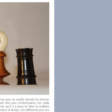
ense que sa rareté devrait lui donner
uvé très peu d’information sur cette
se qu’il y a pour le futur la matière
dans le temps, les différents jeux les