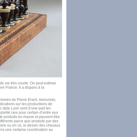
de vie très courte. On peut estimer
n France. Il a disparu à la
moires de Pierre Erard, menuisier,
ications sur les productions de
e style Lyon sont d’une part les
larité rare pour certain d’entre eux
 été produits en masse et peuvent être
ifférents parce que produits par des
 ivoire ou en os, le dessin des chevaux
ins une certaine coordination au