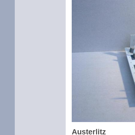
Austerlitz