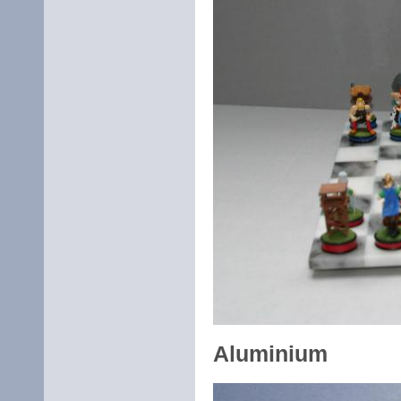
Aluminium