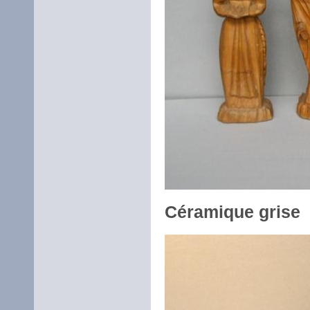
Céramique grise