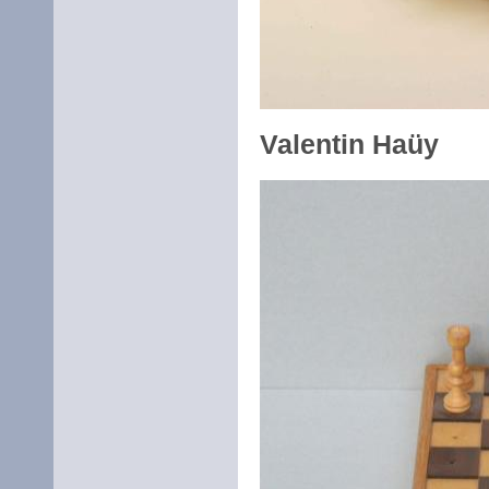
Valentin Haüy