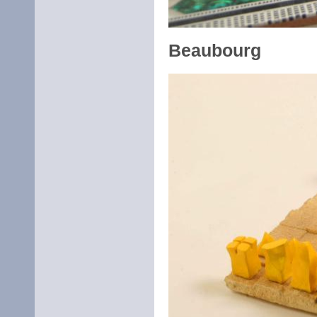
Beaubourg