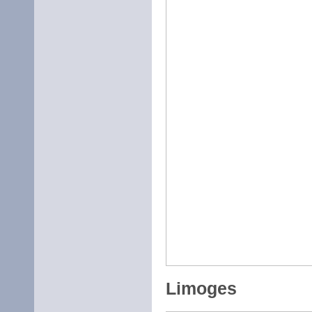
Limoges