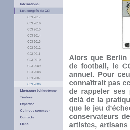
International
Les congrès du CCI
CCI 2017
CCI 2016
CCI 2015
CCI 2014
CCI 2013
CCI 2012
CCI 2011
Alors que Berli
CCI 2010
de football, le 
CCI 2009
CCI 2008
annuel. Pour ce
CCI 2007
connaîtrait pas ce 
CCI 2006
de rappeler ses 
Littérature échiquéenne
Timbres
delà de la pratiq
Expertise
que le jeu d’éche
Qui nous sommes -
conservateurs de
Contacts
artistes, artisans
Liens